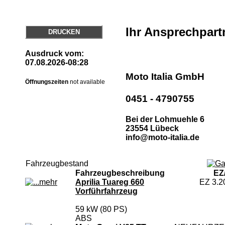
Ihr Ansprechpart
DRUCKEN
Ausdruck vom:
07.08.2026-08:28
Moto Italia GmbH
Öffnungszeiten
not available
0451 - 4790755
Bei der Lohmuehle 6
23554 Lübeck
info@moto-italia.de
Fahrzeugbestand
Fahrzeugbeschreibung
EZ
Aprilia Tuareg 660
EZ 3.2
Vorführfahrzeug
59 kW (80 PS)
ABS