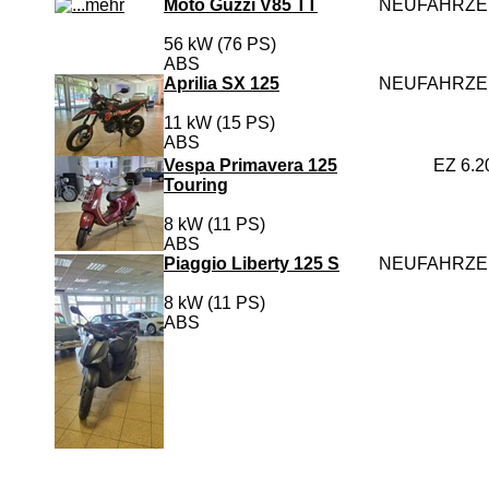
Moto Guzzi V85 TT
NEUFAHRZ
56 kW (76 PS)
ABS
Aprilia SX 125
NEUFAHRZ
11 kW (15 PS)
ABS
Vespa Primavera 125
EZ 6.2
Touring
8 kW (11 PS)
ABS
Piaggio Liberty 125 S
NEUFAHRZ
8 kW (11 PS)
ABS