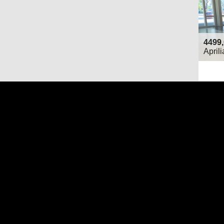
4499
April