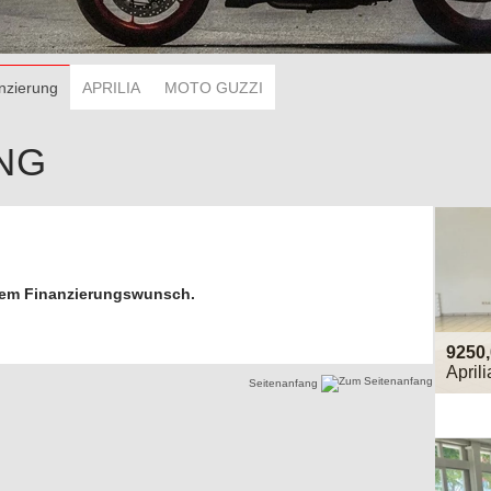
nzierung
APRILIA
MOTO GUZZI
NG
inem Finanzierungswunsch.
9250
April
Seitenanfang