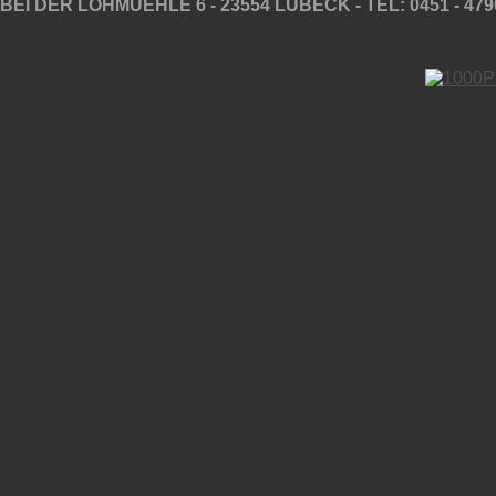
BEI DER LOHMUEHLE 6 - 23554 LÜBECK - TEL: 0451 - 479